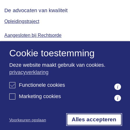
De advocaten van kwaliteit
Opleidingstraject
Aangesloten bij Rechtsorde
ISO 9001 gecertificeerd
Cookie toestemming
Deze website maakt gebruik van cookies.
privacyverklaring
Kantoorinformatie
Algemene informatie
Functionele cookies
i
Marketing cookies
i
Algemene voorwaarden
Terms & Conditions
Alles accepteren
Voorkeuren opslaan
Privacyverklaring