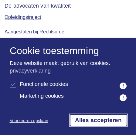
De advocaten van kwaliteit
Opleidingstraject
Aangesloten bij Rechtsorde
ISO 9001 gecertificeerd
Cookie toestemming
Deze website maakt gebruik van cookies.
privacyverklaring
Kantoorinformatie
Algemene informatie
Functionele cookies
i
Marketing cookies
Algemene voorwaarden
i
Terms & Conditions
Alles accepteren
Voorkeuren opslaan
Privacyverklaring