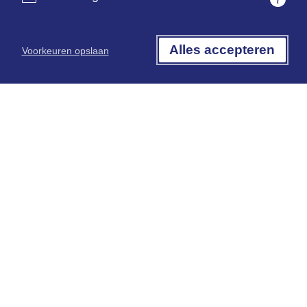
De advocaten van kwaliteit
Opleidingstraject
Alles accepteren
Voorkeuren opslaan
Aangesloten bij Rechtsorde
ISO 9001 gecertificeerd
Kantoorinformatie
Algemene informatie
Algemene voorwaarden
Terms & Conditions
Privacyverklaring