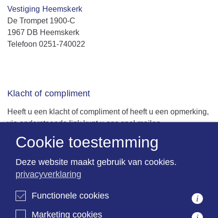
Vestiging Heemskerk
De Trompet 1900-C
1967 DB Heemskerk
Telefoon 0251-740022
Klacht of compliment
Heeft u een klacht of compliment of heeft u een opmerking,
via onderstaande link kunt u ons snel mailen.
U ontvangt dan per omgaande maar altijd binnen 1
Cookie toestemming
werkdag bericht.
Deze website maakt gebruik van cookies.
privacyverklaring
Deel het met ons
Functionele cookies
i
Marketing cookies
i