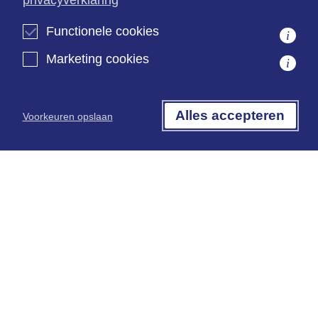
ISO 9001 gecertificeerd
Functionele cookies
i
Marketing cookies
i
Kantoorinformatie
Algemene informatie
Alles accepteren
Voorkeuren opslaan
Algemene voorwaarden
Terms & Conditions
Privacyverklaring
Klachtenregeling