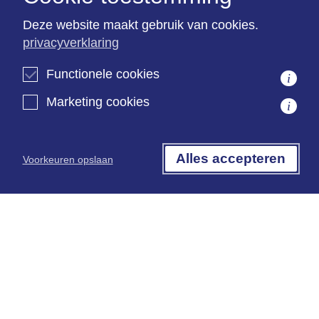
Deze website maakt gebruik van cookies.
privacyverklaring
De advocaten van kwaliteit
Functionele cookies
i
Opleidingstraject
Marketing cookies
i
Aangesloten bij Rechtsorde
ISO 9001 gecertificeerd
Alles accepteren
Voorkeuren opslaan
Kantoorinformatie
Algemene informatie
Algemene voorwaarden
Terms & Conditions