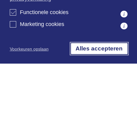
De advocaten van kwaliteit
Functionele cookies
i
Opleidingstraject
Marketing cookies
i
Aangesloten bij Rechtsorde
ISO 9001 gecertificeerd
Alles accepteren
Voorkeuren opslaan
Kantoorinformatie
Algemene informatie
Algemene voorwaarden
Terms & Conditions
Privacyverklaring